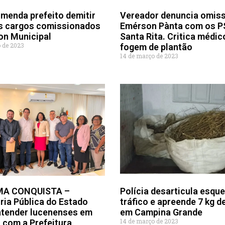
menda prefeito demitir
Vereador denuncia omis
s cargos comissionados
Emérson Pànta com os P
on Municipal
Santa Rita. Critica médic
 de 2023
fogem de plantão
14 de março de 2023
MA CONQUISTA –
Polícia desarticula esqu
ria Pública do Estado
tráfico e apreende 7 kg d
 atender lucenenses em
em Campina Grande
14 de março de 2023
 com a Prefeitura