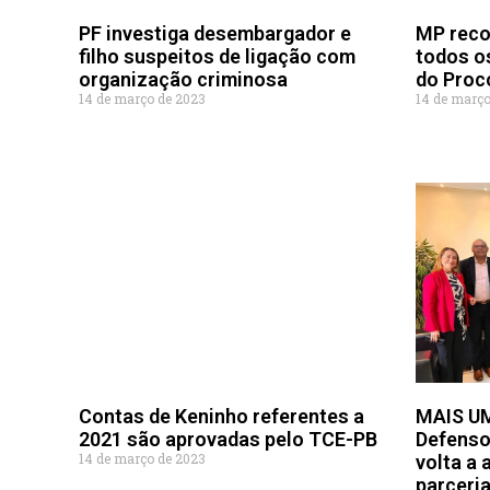
PF investiga desembargador e
MP reco
filho suspeitos de ligação com
todos o
organização criminosa
do Proc
14 de março de 2023
14 de março
Contas de Keninho referentes a
MAIS U
2021 são aprovadas pelo TCE-PB
Defenso
14 de março de 2023
volta a
parceria