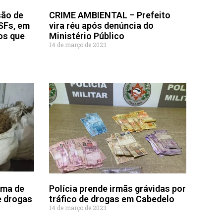
são de
CRIME AMBIENTAL – Prefeito
SFs, em
vira réu após denúncia do
os que
Ministério Público
14 de março de 2023
ema de
Polícia prende irmãs grávidas por
e drogas
tráfico de drogas em Cabedelo
14 de março de 2023