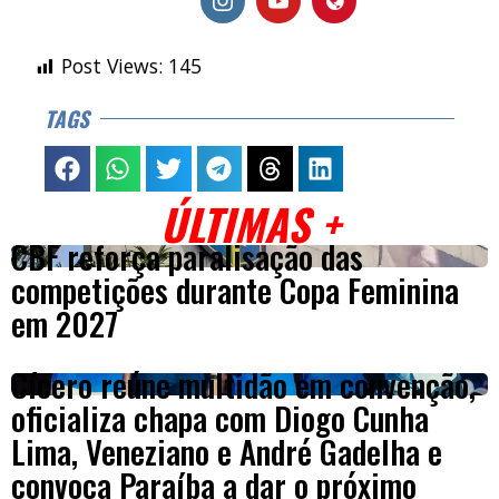
Post Views:
145
TAGS
ÚLTIMAS +
CBF reforça paralisação das
competições durante Copa Feminina
em 2027
Cícero reúne multidão em convenção,
oficializa chapa com Diogo Cunha
Lima, Veneziano e André Gadelha e
convoca Paraíba a dar o próximo