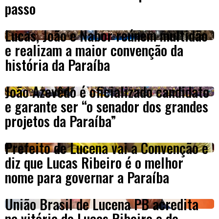
passo
Lucas, João e Nabor reúnem multidão
e realizam a maior convenção da
história da Paraíba
João Azevêdo é oficializado candidato
e garante ser “o senador dos grandes
projetos da Paraíba”
Prefeito de Lucena vai a Convenção e
diz que Lucas Ribeiro é o melhor
nome para governar a Paraíba
União Brasil de Lucena PB acredita
na vitória de Lucas Ribeiro e do