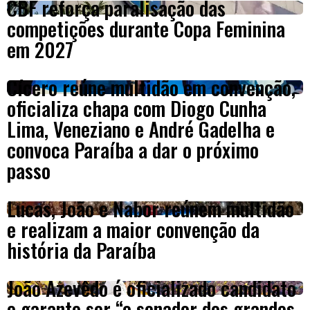
CBF reforça paralisação das
competições durante Copa Feminina
em 2027
Cícero reúne multidão em convenção,
oficializa chapa com Diogo Cunha
Lima, Veneziano e André Gadelha e
convoca Paraíba a dar o próximo
passo
Lucas, João e Nabor reúnem multidão
e realizam a maior convenção da
história da Paraíba
João Azevêdo é oficializado candidato
e garante ser “o senador dos grandes