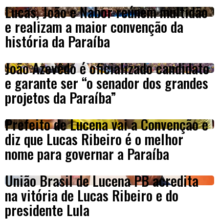
Lucas, João e Nabor reúnem multidão
e realizam a maior convenção da
história da Paraíba
João Azevêdo é oficializado candidato
e garante ser “o senador dos grandes
projetos da Paraíba”
Prefeito de Lucena vai a Convenção e
diz que Lucas Ribeiro é o melhor
nome para governar a Paraíba
União Brasil de Lucena PB acredita
na vitória de Lucas Ribeiro e do
presidente Lula