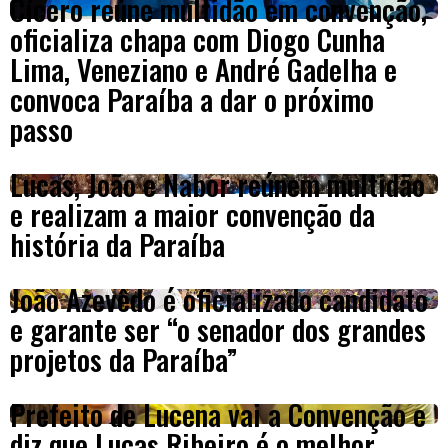
Cícero reúne multidão em convenção,
oficializa chapa com Diogo Cunha
Lima, Veneziano e André Gadelha e
convoca Paraíba a dar o próximo
passo
Lucas, João e Nabor reúnem multidão
e realizam a maior convenção da
história da Paraíba
João Azevêdo é oficializado candidato
e garante ser “o senador dos grandes
projetos da Paraíba”
Prefeito de Lucena vai a Convenção e
diz que Lucas Ribeiro é o melhor