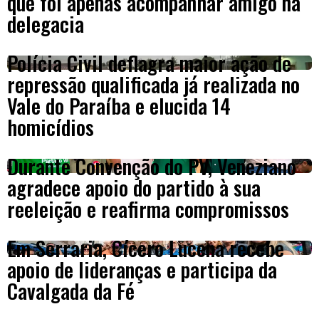
que foi apenas acompanhar amigo na
delegacia
Polícia Civil deflagra maior ação de
repressão qualificada já realizada no
Vale do Paraíba e elucida 14
homicídios
Durante Convenção do PV, Veneziano
agradece apoio do partido à sua
reeleição e reafirma compromissos
Em Serraria, Cícero Lucena recebe
apoio de lideranças e participa da
Cavalgada da Fé