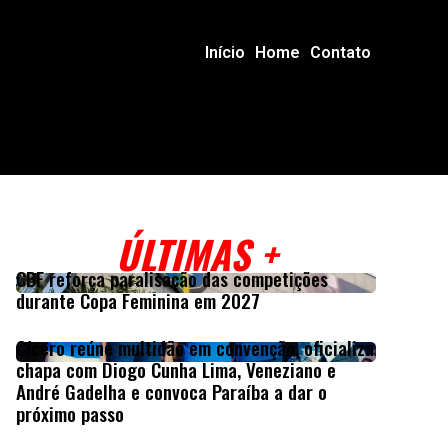
Início
Home
Contato
ÚLTIMAS +
CBF reforça paralisação das competições
durante Copa Feminina em 2027
Cícero reúne multidão em convenção, oficializa
chapa com Diogo Cunha Lima, Veneziano e
André Gadelha e convoca Paraíba a dar o
próximo passo