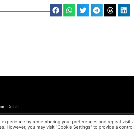
me
Contato
23 - Blog Do Marcos Lima - Todos os direitos reservados
t experience by remembering your preferences and repeat visits
ies. However, you may visit "Cookie Settings" to provide a control