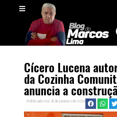
Cícero Lucena auto
da Cozinha Comunitá
anuncia a construçã
Publicado em
31 de janeiro de 2024