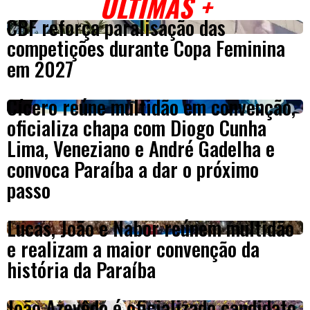
ÚLTIMAS +
CBF reforça paralisação das
competições durante Copa Feminina
em 2027
Cícero reúne multidão em convenção,
oficializa chapa com Diogo Cunha
Lima, Veneziano e André Gadelha e
convoca Paraíba a dar o próximo
passo
Lucas, João e Nabor reúnem multidão
e realizam a maior convenção da
história da Paraíba
João Azevêdo é oficializado candidato