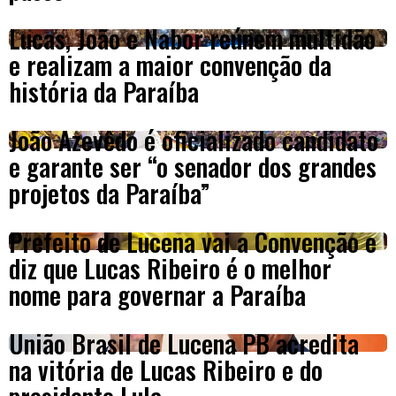
Lucas, João e Nabor reúnem multidão
e realizam a maior convenção da
história da Paraíba
João Azevêdo é oficializado candidato
e garante ser “o senador dos grandes
projetos da Paraíba”
Prefeito de Lucena vai a Convenção e
diz que Lucas Ribeiro é o melhor
nome para governar a Paraíba
União Brasil de Lucena PB acredita
na vitória de Lucas Ribeiro e do
presidente Lula