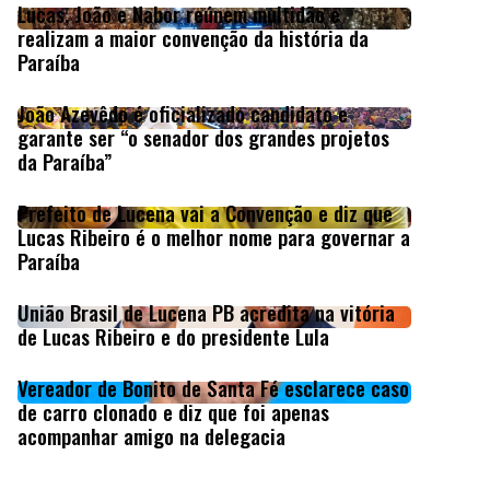
Lucas, João e Nabor reúnem multidão e
realizam a maior convenção da história da
Paraíba
João Azevêdo é oficializado candidato e
garante ser “o senador dos grandes projetos
da Paraíba”
Prefeito de Lucena vai a Convenção e diz que
Lucas Ribeiro é o melhor nome para governar a
Paraíba
União Brasil de Lucena PB acredita na vitória
de Lucas Ribeiro e do presidente Lula
Vereador de Bonito de Santa Fé esclarece caso
de carro clonado e diz que foi apenas
acompanhar amigo na delegacia