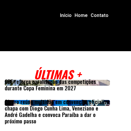
Início
Home
Contato
ÚLTIMAS +
CBF reforça paralisação das competições
durante Copa Feminina em 2027
Cícero reúne multidão em convenção, oficializa
chapa com Diogo Cunha Lima, Veneziano e
André Gadelha e convoca Paraíba a dar o
próximo passo